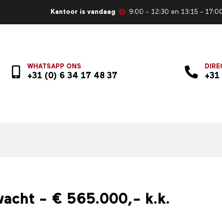
Kantoor is vandaag
9:00 - 12:30 en 13:15 - 17:0
WHATSAPP ONS
DIRE
+31 (0) 6 34 17 48 37
+31
wacht - € 565.000,- k.k.