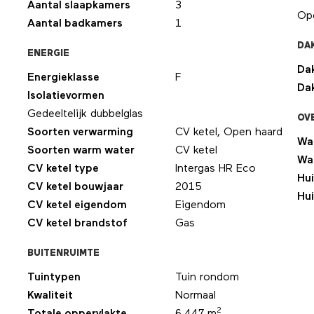
Aantal slaapkamers
3
Ope
Aantal badkamers
1
DA
ENERGIE
Da
Energieklasse
F
Da
Isolatievormen
Gedeeltelijk dubbelglas
OV
g
Soorten verwarming
CV ketel, Open haard
Wa
Soorten warm water
CV ketel
Wa
CV ketel type
Intergas HR Eco
Hui
CV ketel bouwjaar
2015
Hu
CV ketel eigendom
Eigendom
CV ketel brandstof
Gas
BUITENRUIMTE
Tuintypen
Tuin rondom
Kwaliteit
Normaal
2
Totale oppervlakte
6.447 m