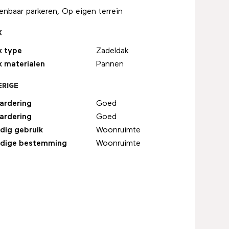
nbaar parkeren, Op eigen terrein
K
k type
Zadeldak
k materialen
Pannen
ERIGE
ardering
Goed
ardering
Goed
dig gebruik
Woonruimte
idige bestemming
Woonruimte