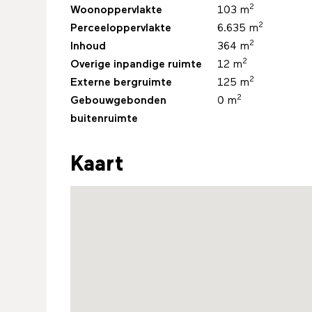
2
Woonoppervlakte
103 m
2
Perceeloppervlakte
6.635 m
2
Inhoud
364 m
2
Overige inpandige ruimte
12 m
2
Externe bergruimte
125 m
2
Gebouwgebonden
0 m
buitenruimte
Kaart