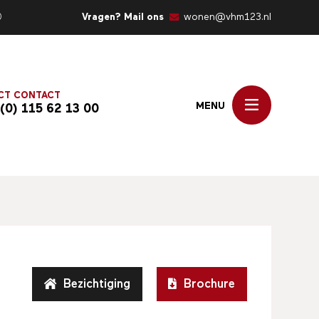
0
Vragen? Mail ons
wonen@vhm123.nl
CT CONTACT
MENU
 (0) 115 62 13 00
Bezichtiging
Brochure