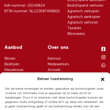
Bedrijfspand aankopen
KvK-nummer: 20140824
Bedrijfspand verhuren
BTW-nummer: NL122697406B02
Agrarisch verkopen
Agrarisch aankopen
Agrarisch verhuren
Taxaties
Woonwens
Aanbod
Over ons
Wonen
Kantoor
Bedrijven
Medewerkers
Nieuwbouw
Actueel
Agrarisch
Contact
Beheer toestemming
Recreatie
Privacy verklaring
Cookiebeleid (EU)
Om de beste ervaringen te bieden, gebruiken wij technologieën zoals
cookies om informatie over je apparaat op te slaan en/of te
raadplegen. Door in te stemmen met deze technologieën kunnen wij
gegevens zoals surfgedrag of unieke ID's op deze site verwerken. Als
je geen toestemming geeft of uw toestemming intrekt, kan dit een