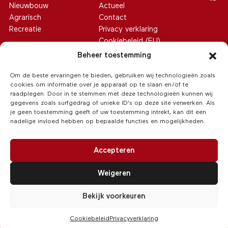
Nieuwbouw
Actueel
Agrarisch
Contact
Recreatie
Privacy verklaring
Cookiebeleid (EU)
Beheer toestemming
Om de beste ervaringen te bieden, gebruiken wij technologieën zoals
cookies om informatie over je apparaat op te slaan en/of te
raadplegen. Door in te stemmen met deze technologieën kunnen wij
gegevens zoals surfgedrag of unieke ID's op deze site verwerken. Als
je geen toestemming geeft of uw toestemming intrekt, kan dit een
nadelige invloed hebben op bepaalde functies en mogelijkheden.
Accepteren
Weigeren
© 2026 Van Hoeve Makelaars
/
Realisatie:
Searacon
Bekijk voorkeuren
Cookiebeleid
Privacyverklaring