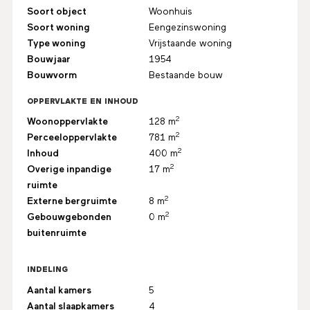
Soort object
Woonhuis
Soort woning
Eengezinswoning
Type woning
Vrijstaande woning
Bouwjaar
1954
Bouwvorm
Bestaande bouw
OPPERVLAKTE EN INHOUD
2
Woonoppervlakte
128 m
2
Perceeloppervlakte
781 m
2
Inhoud
400 m
2
Overige inpandige
17 m
ruimte
2
Externe bergruimte
8 m
2
Gebouwgebonden
0 m
buitenruimte
INDELING
Aantal kamers
5
Aantal slaapkamers
4