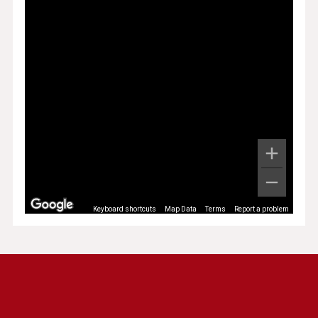
Keyboard shortcuts
Map Data
Terms
Report a problem