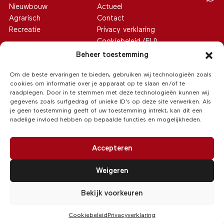
Nieuwbouw
Actueel
Agrarisch
Contact
Recreatie
Privacy verklaring
Cookiebeleid (EU)
Beheer toestemming
Om de beste ervaringen te bieden, gebruiken wij technologieën zoals
cookies om informatie over je apparaat op te slaan en/of te
raadplegen. Door in te stemmen met deze technologieën kunnen wij
gegevens zoals surfgedrag of unieke ID's op deze site verwerken. Als
je geen toestemming geeft of uw toestemming intrekt, kan dit een
nadelige invloed hebben op bepaalde functies en mogelijkheden.
Accepteren
Weigeren
© 2026 Van Hoeve Makelaars
/
Realisatie:
Searacon
Bekijk voorkeuren
Cookiebeleid
Privacyverklaring