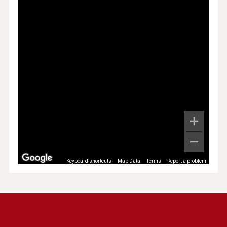
Keyboard shortcuts
Map Data
Terms
Report a problem