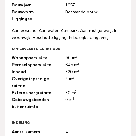
Bouwjaar
1957
Bouwvorm
Bestaande bouw
Liggingen
Aan bosrand, Aan water, Aan park, Aan rustige weg, In
woonwijk, Beschutte ligging, In bosrijke omgeving
OPPERVLAKTE EN INHOUD
2
Woonoppervlakte
90 m
2
Perceeloppervlakte
645 m
2
Inhoud
320 m
2
Overige inpandige
2 m
ruimte
2
Externe bergruimte
30 m
2
Gebouwgebonden
0 m
buitenruimte
INDELING
Aantal kamers
4