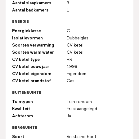
Aantal slaapkamers
3
Aantal badkamers
1
ENERGIE
Energieklasse
G
Isolatievormen
Dubbelglas
Soorten verwarming
CV ketel
Soorten warm water
CV ketel
CV ketel type
HR
CV ketel bouwjaar
1998
CV ketel eigendom
Eigendom
CV ketel brandstof
Gas
BUITENRUIMTE
Tuintypen
Tuin rondom
Kwaliteit
Fraai aangelegd
Achterom
Ja
BERGRUIMTE
Soort
Vrijstaand hout