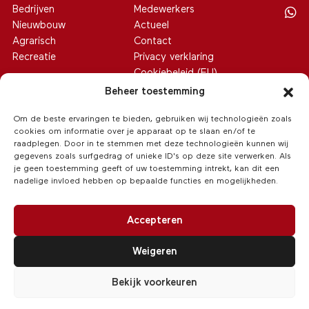
Bedrijven
Medewerkers
Nieuwbouw
Actueel
Agrarisch
Contact
Recreatie
Privacy verklaring
Cookiebeleid (EU)
Beheer toestemming
Om de beste ervaringen te bieden, gebruiken wij technologieën zoals
cookies om informatie over je apparaat op te slaan en/of te
raadplegen. Door in te stemmen met deze technologieën kunnen wij
gegevens zoals surfgedrag of unieke ID's op deze site verwerken. Als
je geen toestemming geeft of uw toestemming intrekt, kan dit een
nadelige invloed hebben op bepaalde functies en mogelijkheden.
Accepteren
Weigeren
© 2026 Van Hoeve Makelaars
/
Realisatie:
Searacon
Bekijk voorkeuren