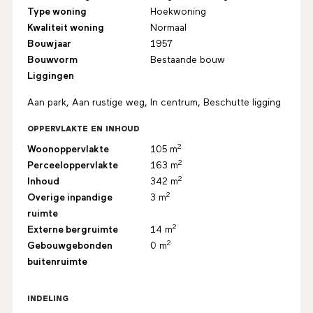
Type woning
Hoekwoning
Kwaliteit woning
Normaal
Bouwjaar
1957
Bouwvorm
Bestaande bouw
Liggingen
Aan park, Aan rustige weg, In centrum, Beschutte ligging
OPPERVLAKTE EN INHOUD
2
Woonoppervlakte
105 m
2
Perceeloppervlakte
163 m
2
Inhoud
342 m
2
Overige inpandige
3 m
ruimte
2
Externe bergruimte
14 m
2
Gebouwgebonden
0 m
buitenruimte
INDELING