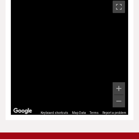
Keyboard shortcuts
Map Data
Terms
Report a problem