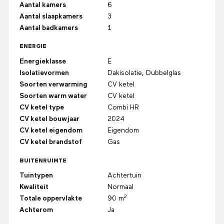
Aantal kamers
6
Aantal slaapkamers
3
Aantal badkamers
1
ENERGIE
Energieklasse
E
Isolatievormen
Dakisolatie, Dubbelglas
Soorten verwarming
CV ketel
Soorten warm water
CV ketel
CV ketel type
Combi HR
CV ketel bouwjaar
2024
CV ketel eigendom
Eigendom
CV ketel brandstof
Gas
BUITENRUIMTE
Tuintypen
Achtertuin
Kwaliteit
Normaal
2
Totale oppervlakte
90 m
Achterom
Ja