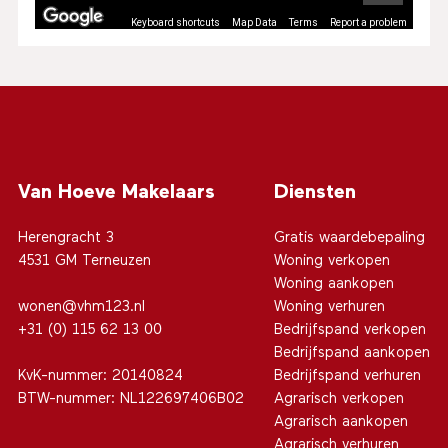
Keyboard shortcuts
Map Data
Terms
Report a problem
Van Hoeve Makelaars
Diensten
Herengracht 3
Gratis waardebepaling
4531 GM Terneuzen
Woning verkopen
Woning aankopen
wonen@vhm123.nl
Woning verhuren
+31 (0) 115 62 13 00
Bedrijfspand verkopen
Bedrijfspand aankopen
KvK-nummer: 20140824
Bedrijfspand verhuren
BTW-nummer: NL122697406B02
Agrarisch verkopen
Agrarisch aankopen
Agrarisch verhuren