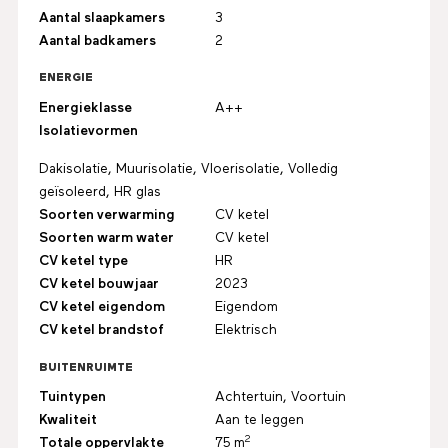
Aantal slaapkamers
3
Aantal badkamers
2
ENERGIE
Energieklasse
A++
Isolatievormen
Dakisolatie, Muurisolatie, Vloerisolatie, Volledig
geïsoleerd, HR glas
Soorten verwarming
CV ketel
Soorten warm water
CV ketel
CV ketel type
HR
CV ketel bouwjaar
2023
CV ketel eigendom
Eigendom
CV ketel brandstof
Elektrisch
BUITENRUIMTE
Tuintypen
Achtertuin, Voortuin
Kwaliteit
Aan te leggen
2
Totale oppervlakte
75 m