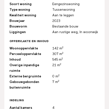
Soort woning
Eengezinswoning
Type woning
Tussenwoning
Kwaliteit woning
Aan te leggen
Bouwjaar
2023
Bouwvorm
Bestaande bouw
Liggingen
Aan rustige weg, In woonwijk
OPPERVLAKTE EN INHOUD
2
Woonoppervlakte
142 m
2
Perceeloppervlakte
307 m
2
Inhoud
545 m
2
Overige inpandige
21 m
ruimte
2
Externe bergruimte
0 m
2
Gebouwgebonden
7 m
buitenruimte
INDELING
Aantal kamers
4