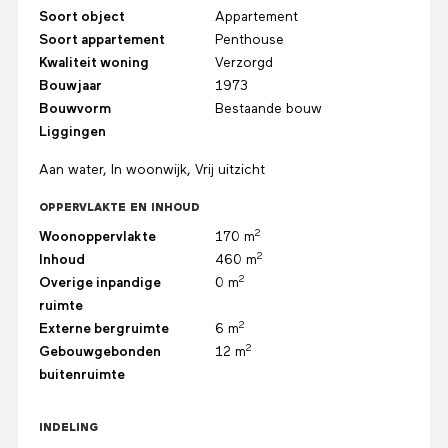
Soort object
Appartement
Soort appartement
Penthouse
Kwaliteit woning
Verzorgd
Bouwjaar
1973
Bouwvorm
Bestaande bouw
Liggingen
Aan water, In woonwijk, Vrij uitzicht
OPPERVLAKTE EN INHOUD
2
Woonoppervlakte
170 m
2
Inhoud
460 m
2
Overige inpandige
0 m
ruimte
2
Externe bergruimte
6 m
2
Gebouwgebonden
12 m
buitenruimte
INDELING