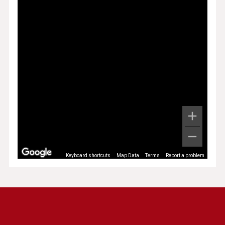
Keyboard shortcuts
Map Data
Terms
Report a problem