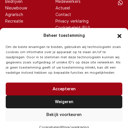
Bedrijven
Medewerkers
Nieuwbouw
Actueel
Agrarisch
Contact
Recreatie
Privacy verklaring
Cookiebeleid (EU)
Beheer toestemming
Om de beste ervaringen te bieden, gebruiken wij technologieën zoals
cookies om informatie over je apparaat op te slaan en/of te
raadplegen. Door in te stemmen met deze technologieën kunnen wij
gegevens zoals surfgedrag of unieke ID's op deze site verwerken. Als
je geen toestemming geeft of uw toestemming intrekt, kan dit een
nadelige invloed hebben op bepaalde functies en mogelijkheden.
Accepteren
Weigeren
© 2026 Van Hoeve Makelaars
/
Realisatie:
Searacon
Bekijk voorkeuren
Cookiebeleid
Privacyverklaring