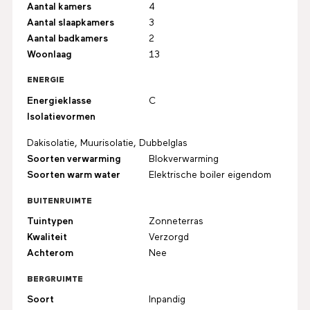
Aantal kamers
4
Aantal slaapkamers
3
Aantal badkamers
2
Woonlaag
13
ENERGIE
Energieklasse
C
Isolatievormen
Dakisolatie, Muurisolatie, Dubbelglas
Soorten verwarming
Blokverwarming
Soorten warm water
Elektrische boiler eigendom
BUITENRUIMTE
Tuintypen
Zonneterras
Kwaliteit
Verzorgd
Achterom
Nee
BERGRUIMTE
Soort
Inpandig