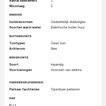
Aantal badkamers
1
Woonlaag
5
ENERGIE
Isolatievormen
Gedeeltelijk dubbelglas
Soorten warm water
Elektrische boiler huur
BUITENRUIMTE
Tuintypen
Geen tuin
Achterom
Nee
BERGRUIMTE
Soort
Inpandig
Voorzieningen
Voorzien van elektra
PARKEERGELEGENHEID
Parkeer faciliteiten
Openbaar parkeren
DAK
N.v.t.