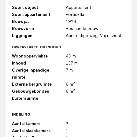
Soort object
Appartement
Soort appartement
Portiekflat
Bouwjaar
1974
Bouwvorm
Bestaande bouw
Liggingen
Aan rustige weg, Vrij uitzicht
OPPERVLAKTE EN INHOUD
2
Woonoppervlakte
40 m
2
Inhoud
137 m
2
Overige inpandige
7 m
ruimte
2
Externe bergruimte
6 m
2
Gebouwgebonden
6 m
buitenruimte
INDELING
Aantal kamers
2
Aantal slaapkamers
1