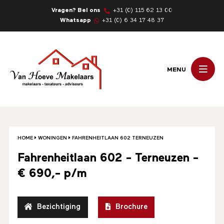
Vragen? Bel ons
+31 (0) 115 62 13 00
Whatsapp
+31 (0) 6 34 17 48 37
MENU
HOME
WONINGEN
FAHRENHEITLAAN 602 TERNEUZEN
Fahrenheitlaan 602 - Terneuzen -
€ 690,- p/m
Bezichtiging
Brochure