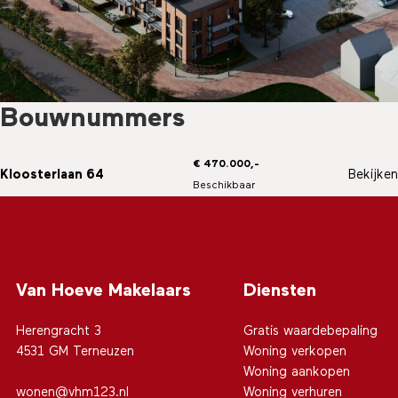
Bouwnummers
€ 470.000,-
Kloosterlaan 64
Bekijken
Beschikbaar
Van Hoeve Makelaars
Diensten
Herengracht 3
Gratis waardebepaling
4531 GM Terneuzen
Woning verkopen
Woning aankopen
wonen@vhm123.nl
Woning verhuren