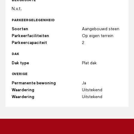
BERGRUIMTE
N.v.t.
PARKEERGELEGENHEID
Soorten
Aangebouwd steen
Parkeerfaciliteiten
Op eigen terrein
Parkeercapaciteit
2
DAK
Dak type
Plat dak
OVERIGE
Permanente bewoning
Ja
Waardering
Uitstekend
Waardering
Uitstekend