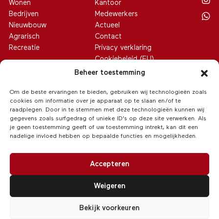
Wonen
Kantoor
Bedrijven
Medewerkers
Nieuwbouw
Actueel
Agrarisch
Contact
Recreatie
Privacy verklaring
Cookiebeleid (EU)
Beheer toestemming
Om de beste ervaringen te bieden, gebruiken wij technologieën zoals
cookies om informatie over je apparaat op te slaan en/of te
raadplegen. Door in te stemmen met deze technologieën kunnen wij
gegevens zoals surfgedrag of unieke ID's op deze site verwerken. Als
je geen toestemming geeft of uw toestemming intrekt, kan dit een
nadelige invloed hebben op bepaalde functies en mogelijkheden.
Accepteren
Weigeren
© 2026 Van Hoeve Makelaars
/
Realisatie:
Searacon
Bekijk voorkeuren