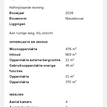
Halfvrijstaande woning
Bouwjaar
2026
Bouwvorm
Nieuwbouw
Liggingen
Aan rustige weg, Vrij uitzicht
OPPERVLAKTE EN INHOUD
2
Woonoppervlakte
476 m
3
Inhoud
569 m
2
Oppervlakte externe bergruimte
21 m
2
Gebruiksoppervlakte overige
45 m
functies
2
Oppervlakte
21 m
2
Oppervlakte
370 m
INDELING
Aantal kamers
4