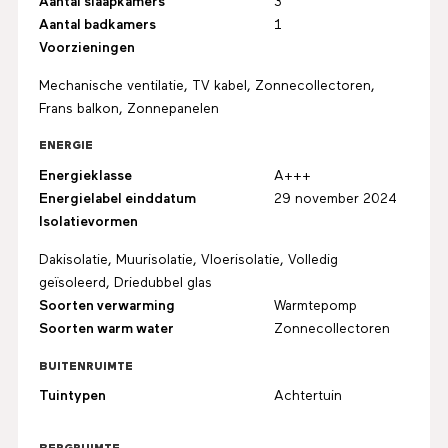
Aantal slaapkamers
3
Aantal badkamers
1
Voorzieningen
Mechanische ventilatie, TV kabel, Zonnecollectoren,
Frans balkon, Zonnepanelen
ENERGIE
Energieklasse
A+++
Energielabel einddatum
29 november 2024
Isolatievormen
Dakisolatie, Muurisolatie, Vloerisolatie, Volledig
geïsoleerd, Driedubbel glas
Soorten verwarming
Warmtepomp
Soorten warm water
Zonnecollectoren
BUITENRUIMTE
Tuintypen
Achtertuin