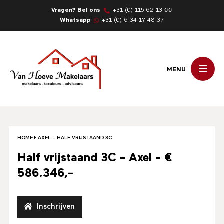
Vragen? Bel ons
+31 (0) 115 62 13 00
Whatsapp
+31 (0) 6 34 17 48 37
MENU
HOME
AXEL – HALF VRIJSTAAND 3C
Half vrijstaand 3C - Axel - €
586.346,-
Inschrijven