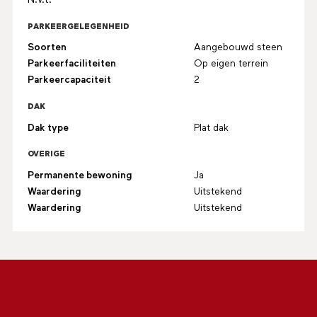
N.v.t.
PARKEERGELEGENHEID
Soorten
Aangebouwd steen
Parkeerfaciliteiten
Op eigen terrein
Parkeercapaciteit
2
DAK
Dak type
Plat dak
OVERIGE
Permanente bewoning
Ja
Waardering
Uitstekend
Waardering
Uitstekend