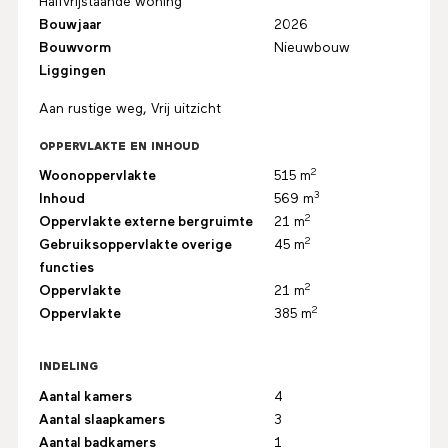
Halfvrijstaande woning
Bouwjaar
2026
Bouwvorm
Nieuwbouw
Liggingen
Aan rustige weg, Vrij uitzicht
OPPERVLAKTE EN INHOUD
2
Woonoppervlakte
515 m
3
Inhoud
569 m
2
Oppervlakte externe bergruimte
21 m
2
Gebruiksoppervlakte overige
45 m
functies
2
Oppervlakte
21 m
2
Oppervlakte
385 m
INDELING
Aantal kamers
4
Aantal slaapkamers
3
Aantal badkamers
1