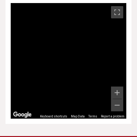
Keyboard shortcuts
Map Data
Terms
Report a problem