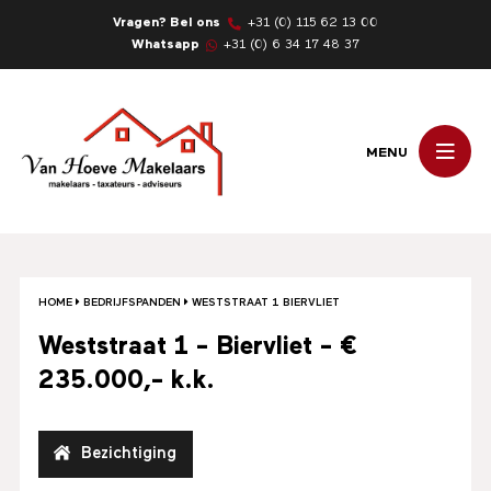
Vragen? Bel ons
+31 (0) 115 62 13 00
Whatsapp
+31 (0) 6 34 17 48 37
MENU
HOME
BEDRIJFSPANDEN
WESTSTRAAT 1 BIERVLIET
Weststraat 1 - Biervliet - €
235.000,- k.k.
Bezichtiging