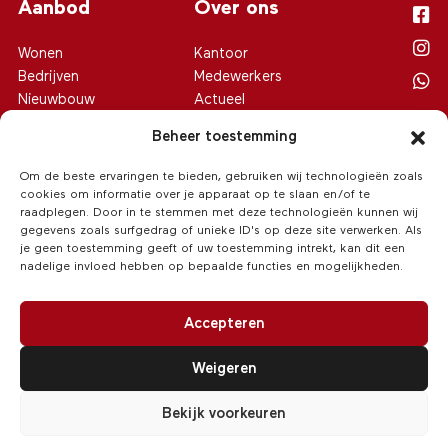
Aanbod
Over ons
Wonen
Kantoor
Bedrijven
Medewerkers
Nieuwbouw
Actueel
Agrarisch
Contact
Beheer toestemming
Recreatie
Privacy verklaring
Cookiebeleid (EU)
Om de beste ervaringen te bieden, gebruiken wij technologieën zoals
cookies om informatie over je apparaat op te slaan en/of te
raadplegen. Door in te stemmen met deze technologieën kunnen wij
gegevens zoals surfgedrag of unieke ID's op deze site verwerken. Als
je geen toestemming geeft of uw toestemming intrekt, kan dit een
nadelige invloed hebben op bepaalde functies en mogelijkheden.
Accepteren
Weigeren
© 2026 Van Hoeve Makelaars
/
Realisatie:
Searacon
Bekijk voorkeuren