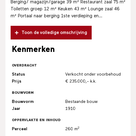
Berging/ magazijn/garage 39 m² Restaurant zaal 75 m²
Toiletten groep 12 m² Keuken 43 m² Lounge zaal 46
m² Portaal naar berging 1ste verdieping en...
Toon de volledige omschrijving
Kenmerken
OVERDRACHT
Status
Verkocht onder voorbehoud
Prijs
€ 235.000,- k.k.
BOUWVORM
Bouwvorm
Bestaande bouw
Jaar
1910
OPPERVLAKTE EN INHOUD
2
Perceel
260 m