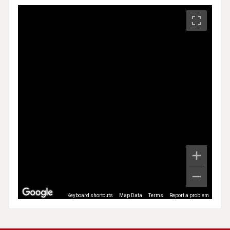
Keyboard shortcuts
Map Data
Terms
Report a problem