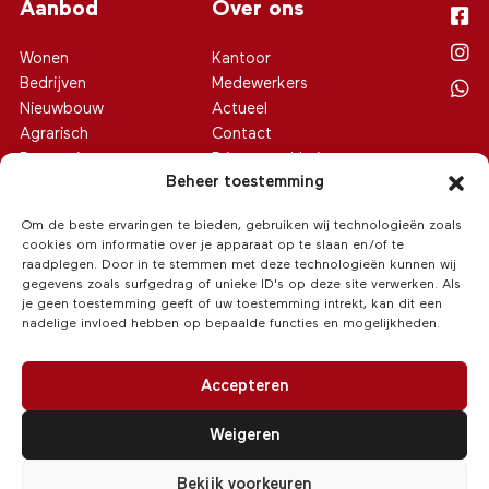
Aanbod
Over ons
Wonen
Kantoor
Bedrijven
Medewerkers
Nieuwbouw
Actueel
Agrarisch
Contact
Recreatie
Privacy verklaring
Beheer toestemming
Cookiebeleid (EU)
Om de beste ervaringen te bieden, gebruiken wij technologieën zoals
cookies om informatie over je apparaat op te slaan en/of te
raadplegen. Door in te stemmen met deze technologieën kunnen wij
gegevens zoals surfgedrag of unieke ID's op deze site verwerken. Als
je geen toestemming geeft of uw toestemming intrekt, kan dit een
nadelige invloed hebben op bepaalde functies en mogelijkheden.
Accepteren
Weigeren
© 2026 Van Hoeve Makelaars
/
Realisatie:
Searacon
Bekijk voorkeuren