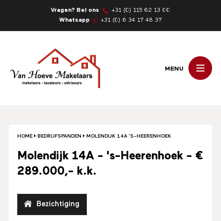
Vragen? Bel ons
+31 (0) 115 62 13 00
Whatsapp
+31 (0) 6 34 17 48 37
MENU
HOME
BEDRIJFSPANDEN
MOLENDIJK 14A ‘S-HEERENHOEK
Molendijk 14A - 's-Heerenhoek - €
289.000,- k.k.
Bezichtiging